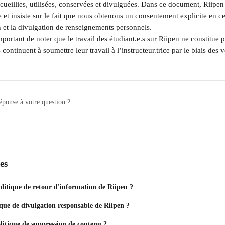
cueillies, utilisées, conservées et divulguées. Dans ce document, Riipen 
 et insiste sur le fait que nous obtenons un consentement explicite en ce
ion et la divulgation de renseignements personnels.
important de noter que le travail des étudiant.e.s sur Riipen ne constitue p
.s continuent à soumettre leur travail à l’instructeur.trice par le biais des 
éponse à votre question ?
es
olitique de retour d'information de Riipen ?
tique de divulgation responsable de Riipen ?
olitique de suppression de contenu ?