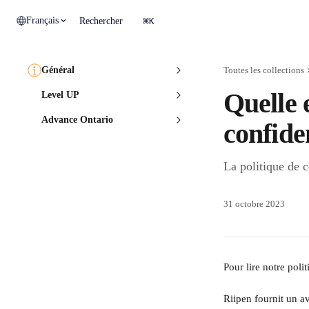
Passer au contenu principal
⌘
Français
Rechercher
K
Général
Toutes les collections
Quelle e
Level UP
Advance Ontario
confide
La politique de c
31 octobre 2023
Pour lire notre polit
Riipen fournit un av